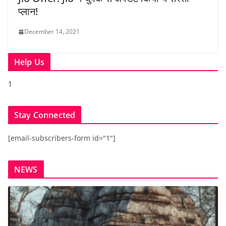
प्लान!
December 14, 2021
Help Us
1
Stay Connected
[email-subscribers-form id="1"]
NEWS