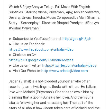
Watch & Enjoy Bhayya Telugu Full Movie With English
Subtitles. Starring Vishal, Priyamani, Ajay, Ashish Vidyarthi,
Devaraj, Urvasi, Nirosha, Music Composed by Mani Sharma,
Story – Screenplay – Direction Bhupati Pandyan. #Bhayya
#Vishal #Priyamani
► Subscribe to YouTube Channel:
http://goo.gl/tEjah
► Like us on Facebook:
https://www.facebook.com/sribalajivideo
► Circle us on G+:
https://plus.google.com/+SriBalajiMovies
► Like us on Twitter:
https://twitter.com/sribalajivideos
► Visit Our Website:
http://www.sribalajivideo.com
Jagan (Vishal) is a hot-blooded youngster who often
resorts to arm-twisting methods with others. He falls in
love with Malathi (Priyamani). She tries to avoid him by
claiming that a goon (Guna) is her lover. And then Guna
starts following her and harassing her. The rest of the
story of all about how Jagan takes care of Malathi and the