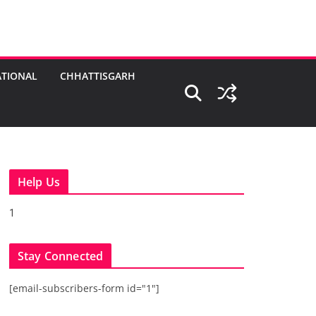
TIONAL
CHHATTISGARH
Help Us
1
Stay Connected
[email-subscribers-form id="1"]