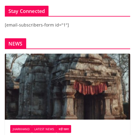
Stay Connected
[email-subscribers-form id="1"]
NEWS
JHARKHAND
LATEST NEWS
बड़ी खबर