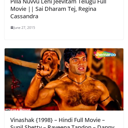
Pilla Nuvvu Leni Jeevitam Telugu Full
Movie || Sai Dharam Tej, Regina
Cassandra
June 27, 2015
Vinashak {1998} – Hindi Full Movie –
Sunil Shetty – Raveena Tandon – Danny