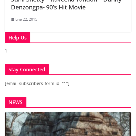
Denzongpa- 90’s Hit Movie
June 22, 2015
Help Us
1
Stay Connected
[email-subscribers-form id="1"]
NEWS